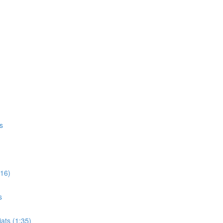
fs
:16)
s
iats (1:35)