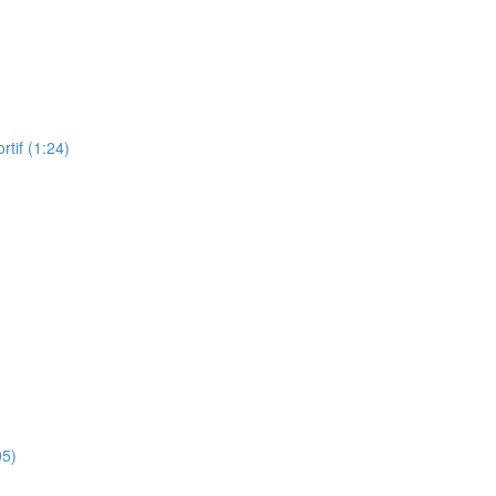
rtif (1:24)
05)